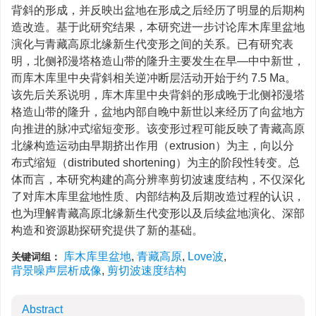
背斜的形成，并反映出盆地在形成之后经历了明显的后期构
造改造。基于此研究结果，本研究进一步讨论库木库里盆地
演化与青藏高原北缘新生代变形之间的关系。已有研究表
明，北侧祁漫塔格造山带的隆升主要发生在早—中中新世，
而库木库里中央背斜相关逆冲断层活动开始于约 7.5 Ma。
该先后关系说明，库木库里中央背斜的形成晚于北侧祁漫塔
格造山带的隆升，盆地内部自晚中新世以来经历了向盆地方
向推进的脉冲式缩短变形。该变形过程可能反映了青藏高原
北缘构造运动由早期挤出作用（extrusion）为主，向以分
布式缩短（distributed shortening）为主的阶段性转变。总
体而言，本研究构建的高分辨率剪切波速度结构，不仅深化
了对库木库里盆地性质、内部结构及后期改造过程的认识，
也为理解青藏高原北缘新生代变形以及后续盆地演化、深部
构造和资源勘探研究提供了新的基础。
库木库里盆地
,
青藏高原
,
Love波
,
关键词组：
背景噪声层析成像
,
剪切波速度结构
Abstract