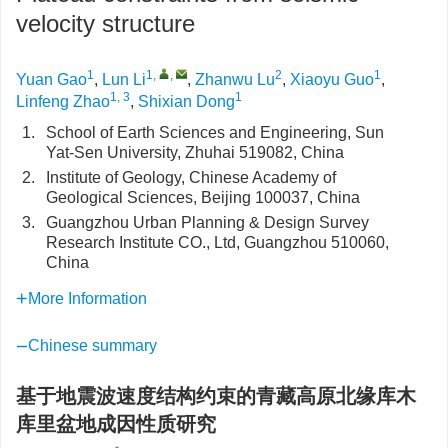
velocity structure
1
1
,
,
2
1
Yuan Gao
,
Lun Li
,
Zhanwu Lu
,
Xiaoyu Guo
,
1, 3
1
Linfeng Zhao
,
Shixian Dong
1.
School of Earth Sciences and Engineering, Sun
Yat-Sen University, Zhuhai 519082, China
2.
Institute of Geology, Chinese Academy of
Geological Sciences, Beijing 100037, China
3.
Guangzhou Urban Planning & Design Survey
Research Institute CO., Ltd, Guangzhou 510060,
China
More Information
Chinese summary
基于地震波速度结构约束的青藏高原北缘库木
库里盆地成因性质研究