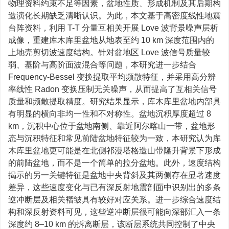
物理资料约束不足等因素，盆地性质、形成机制及其后期构
造演化长期缺乏清晰认识。为此，本文基于高密度线性地震
台阵资料，利用 T-T 分量互相关开展 Love 波背景噪声层析
成像，重建库木库里盆地从地表至约 10 km 深度范围内的
上地壳剪切波速度结构。针对盆地区 Love 波信号质量较
弱、基阶与高阶面波混合等问题，本研究进一步结合
Frequency-Bessel 变换提取平均频散特征，并采用高分辨
率线性 Radon 变换压制无关噪声，从而提高了互相关信号
质量和频散提取精度。研究结果显示，库木库里盆地内部具
有明显的横向非均一性和不对称性。盆地沉积厚度超过 8
km，沉积中心位于盆地南侧、靠近阿尔喀山一带，盆地形
态与沉积特征和常见前陆盆地特征较为一致，本研究认为库
木库里盆地更可能是在北侧祁漫塔格造山带隆升背景下形成
的前陆盆地，而不是一个简单的拉分盆地。此外，速度结构
揭示的另一关键特征是盆地中央背斜及其两侧存在显著速度
差异，这些速度变化与已有深反射地震剖面中识别出的多条
逆冲断层及相关褶皱具有较好对应关系。进一步综合速度结
构和深反射资料可见，这些逆冲断层很可能向深部汇入一条
深度约 8–10 km 的拆离断层，该断层系统共同控制了中央