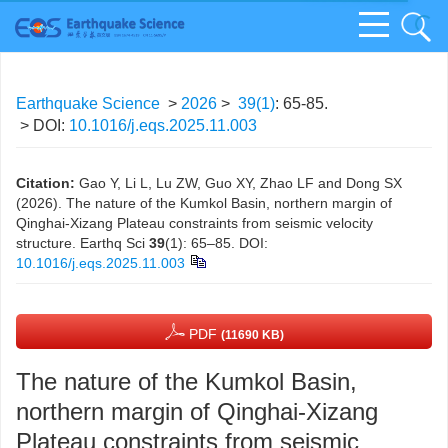
Earthquake Science
>
2026
>
39(1)
: 65-85.
> DOI:
10.1016/j.eqs.2025.11.003
Citation:
Gao Y, Li L, Lu ZW, Guo XY, Zhao LF and Dong SX
(2026). The nature of the Kumkol Basin, northern margin of
Qinghai-Xizang Plateau constraints from seismic velocity
structure. Earthq Sci
39
(1): 65–85.
DOI:
10.1016/j.eqs.2025.11.003
PDF
(11690 KB)
The nature of the Kumkol Basin,
northern margin of Qinghai-Xizang
Plateau constraints from seismic