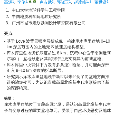
1
1
,
,
2
1
1, 3
1
高源
,
李伦
,
卢占武
,
郭晓玉
,
赵凌峰
,
董世贤
1.
中山大学地球科学与工程学院
2.
中国地质科学院地质研究所
3.
广州市城市规划勘测设计研究院有限公司
亮点:
• 基于 Love 波背景噪声层析成像，构建库木库里盆地 0–10
km 深度范围内的上地壳 S 波速度结构模型。
• 库木库里盆地沉积厚度超过 8 km，沉积中心位于南侧近阿
尔喀山，盆地形态及其沉积特征更支持其为前陆盆地。
• 库木库里中央背斜下方发育多条逆冲断层，并可能向深部
汇入 8–10 km 深度的拆离断层。
• 研究揭示库木库里盆地晚中新世以来经历了向盆地方向推
进的缩短变形，为认识青藏高原北缘新生代变形提供了新
的深部约束。
摘要：
库木库里盆地位于青藏高原北缘，是认识高原北缘新生代生
长与变形过程的重要盆地单元。受限于自然环境恶劣及地球