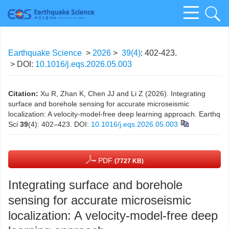
Earthquake Science
>
2026
>
39(4)
: 402-423.
> DOI:
10.1016/j.eqs.2026.05.003
Citation:
Xu R, Zhan K, Chen JJ and Li Z (2026). Integrating
surface and borehole sensing for accurate microseismic
localization: A velocity-model-free deep learning approach. Earthq
Sci
39
(4): 402–423.
DOI:
10.1016/j.eqs.2026.05.003
PDF
(7727 KB)
Integrating surface and borehole
sensing for accurate microseismic
localization: A velocity-model-free deep