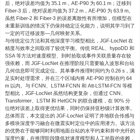
后，绝对误差均值为 35.1 m，AE-P90 为 60.1 m；迁移到
Fiber-3 后，绝对误差均值为 37.2 m，AE-P90 为 63.9 m。
虽然 Fiber-2 和 Fiber-3 的误差离散性有所增加，但模型在
未重新训练的情况下仍保持稳定泛化能力，说明其学习到了
一定的可迁移波形—几何映射关系。
与传统定位方法和其他深度学习模型相比，JGF-LocNet 在
精度与效率之间取得了较优平衡。传统 REAL、hypoDD 和
SSA 等方法对速度模型、到时拾取或事件关联质量存在较
强依赖，而 JGF-LocNet 在推理阶段只需要输入波形和台站
几何信息即可完成定位。其单事件推理时间约为 0.26 s，满
足实时处理需求，并在三个区域内将 AE-P90 控制在约 64
m 以内。与 FCNN、LSTM-FCNN 和 Att-LSTM-FCN 等模
型相比，JGF-LocNet 虽然结构更复杂，但通过 CNN、
Transformer、LSTM 和 HetGCN 的联合建模，在 90% 分
位绝对误差上取得更优结果，同时仍保持亚秒级计算效率。
总体而言，本文提出的 JGF-LocNet 证明了井地联合传感与
多模块深度学习融合在微震实时定位中的应用潜力。该方法
的优势在于能够同时利用地面台站的水平约束和井中光纤的
深度约束，在推理阶段降低对速度模型和人工拾取的依赖，