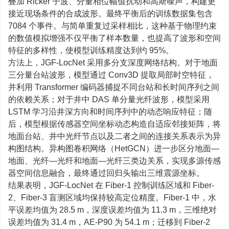
叠加 Ricker 子波、分量相位幅值扰动和高斯噪声，构建更
接近现场条件的合成波形。最终平衡后的训练数据集包含
7084 个事件。与简单重复过采样相比，这种基于物理约束
的数值模拟增强不仅平衡了样本数量，也提高了波形和空间
特征的多样性，使模型训练精度达到约 95%。
方法上，JGF-LocNet 采用多分支深度网络结构。对于地面
三分量台站波形，模型通过 Conv3D 提取局部时空特征，
并利用 Transformer 编码器捕捉不同台站和长时间序列之间
的依赖关系；对于井中 DAS 单分量光纤波形，模型采用
LSTM 学习沿井深方向和时间序列中的动态响应特征；随
后，模型根据传感器空间坐标动态构造自适应邻接矩阵，将
地面台站、井中光纤节点以及二者之间的连接关系表示为异
构图结构。异构图卷积网络（HetGCN）进一步区分地面—
地面、光纤—光纤和地面—光纤三类边关系，实现多源传感
器空间信息融合，最终通过回归头输出三维震源坐标。
结果表明，JGF-LocNet 在 Fiber-1 控制训练区域和 Fiber-
2、Fiber-3 盲测区域均保持较高定位精度。Fiber-1 中，水
平误差均值为 28.5 m，深度误差均值为 11.3 m，三维绝对
误差均值为 31.4 m，AE-P90 为 54.1 m；迁移到 Fiber-2