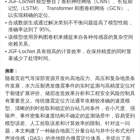
• JGF-LocNet 模型整合了卷积神经网络（CNN）、长短期
记忆（LSTM）、Transformer 和图卷积网络（GCN），
以实现精确的定位。
• 合成数据生成通过解决类别不平衡问题提高了模型性能，
准确率达到了 95%。
• 该模型使用异构图卷积来捕捉来自各种传感器的复杂空间
依赖关系。
• JGF-LocNet 具有很高的计算效率，在保持精度的同时显
著减少了处理时间。
摘要：
随着页岩气等深部资源开发向高地应力、高压和复杂地质条
件发展，水力压裂诱发微震事件的实时监测与高精度定位对
于裂缝扩展评价、储层改造效果分析和工程安全风险控制具
有重要意义。传统微震定位方法通常依赖较准确的速度模
型、清晰的到时拾取和稳定的台站几何条件，在小尺度、强
噪声、事件密集和速度结构不确定的监测场景中，容易受到
模型误差、人工拾取误差和计算效率的限制。针对这一问
题，本文构建了一种融合地面三分量台站与井中分布式光纤
声波传感（DAS）的井地联合微震定位体系，并提出了面