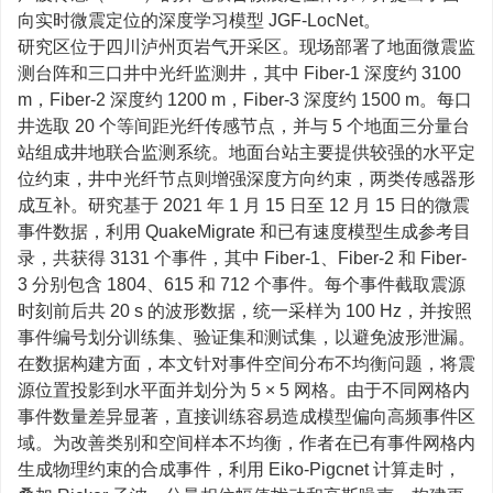
向实时微震定位的深度学习模型 JGF-LocNet。
研究区位于四川泸州页岩气开采区。现场部署了地面微震监
测台阵和三口井中光纤监测井，其中 Fiber-1 深度约 3100
m，Fiber-2 深度约 1200 m，Fiber-3 深度约 1500 m。每口
井选取 20 个等间距光纤传感节点，并与 5 个地面三分量台
站组成井地联合监测系统。地面台站主要提供较强的水平定
位约束，井中光纤节点则增强深度方向约束，两类传感器形
成互补。研究基于 2021 年 1 月 15 日至 12 月 15 日的微震
事件数据，利用 QuakeMigrate 和已有速度模型生成参考目
录，共获得 3131 个事件，其中 Fiber-1、Fiber-2 和 Fiber-
3 分别包含 1804、615 和 712 个事件。每个事件截取震源
时刻前后共 20 s 的波形数据，统一采样为 100 Hz，并按照
事件编号划分训练集、验证集和测试集，以避免波形泄漏。
在数据构建方面，本文针对事件空间分布不均衡问题，将震
源位置投影到水平面并划分为 5 × 5 网格。由于不同网格内
事件数量差异显著，直接训练容易造成模型偏向高频事件区
域。为改善类别和空间样本不均衡，作者在已有事件网格内
生成物理约束的合成事件，利用 Eiko-Pigcnet 计算走时，